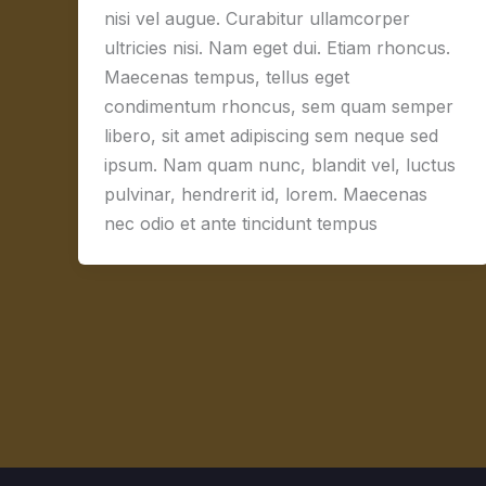
nisi vel augue. Curabitur ullamcorper
ultricies nisi. Nam eget dui. Etiam rhoncus.
Maecenas tempus, tellus eget
condimentum rhoncus, sem quam semper
libero, sit amet adipiscing sem neque sed
ipsum. Nam quam nunc, blandit vel, luctus
pulvinar, hendrerit id, lorem. Maecenas
nec odio et ante tincidunt tempus