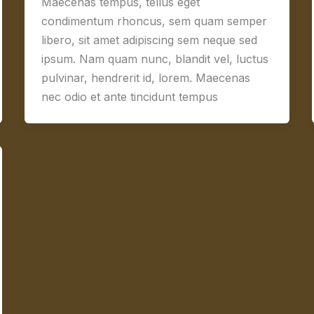
Maecenas tempus, tellus eget
condimentum rhoncus, sem quam semper
libero, sit amet adipiscing sem neque sed
ipsum. Nam quam nunc, blandit vel, luctus
pulvinar, hendrerit id, lorem. Maecenas
nec odio et ante tincidunt tempus