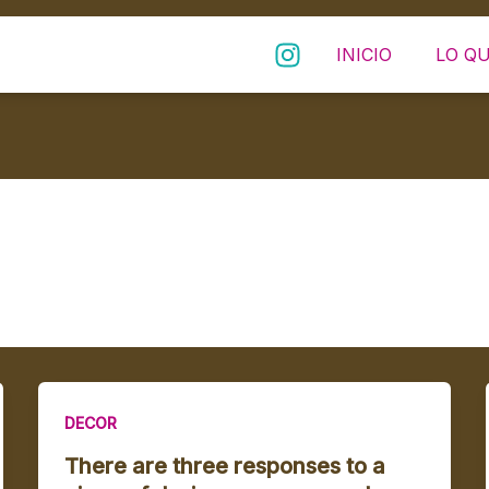
Instagram
INICIO
LO Q
DECOR
There are three responses to a