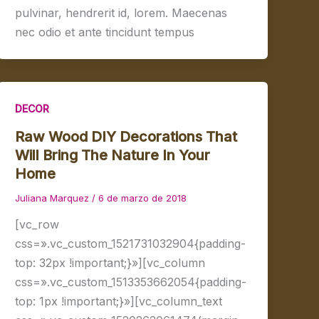
pulvinar, hendrerit id, lorem. Maecenas
nec odio et ante tincidunt tempus
DECOR
Raw Wood DIY Decorations That
Will Bring The Nature In Your
Home
Juliana Marquez
/
6 de marzo de 2018
[vc_row
css=».vc_custom_1521731032904{padding-
top: 32px !important;}»][vc_column
css=».vc_custom_1513353662054{padding-
top: 1px !important;}»][vc_column_text