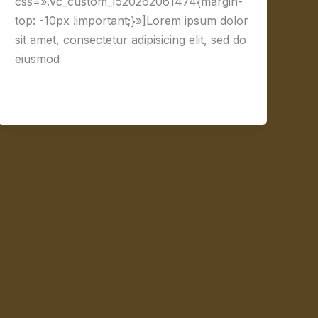
css=».vc_custom_1520262061474{margin-
top: -10px !important;}»]Lorem ipsum dolor
sit amet, consectetur adipisicing elit, sed do
eiusmod