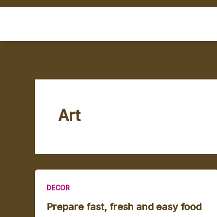
Ir
al
contenido
Art
DECOR
Prepare fast, fresh and easy food