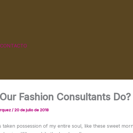
CONTACTO
Our Fashion Consultants Do?
arquez
/
20 de julio de 2018
s taken possession of my entire soul, like these sweet morn