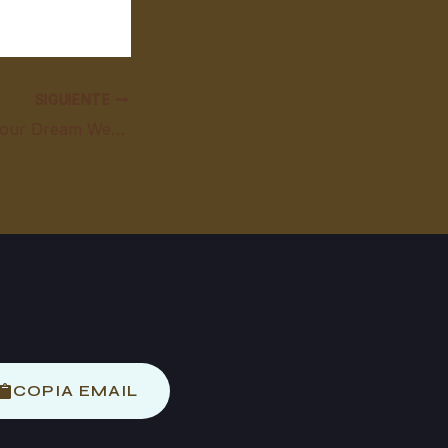
SIGUIENTE
How to Choose Your Dream Wedding Dress?
COPIA EMAIL