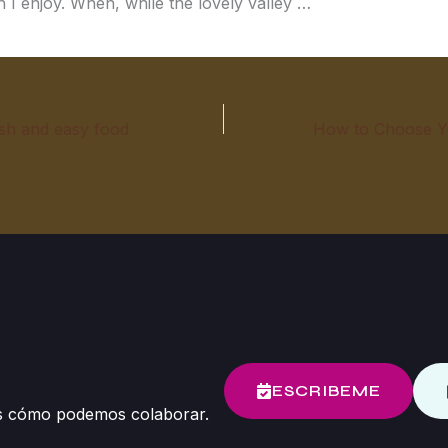
h I enjoy. When, while the lovely valley …
esh and easy food
ESCRIBEME
mos cómo podemos colaborar.